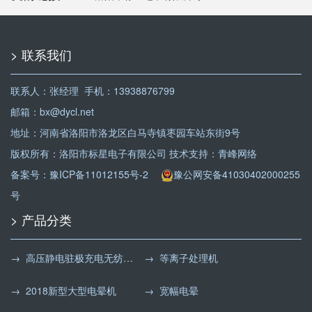
> 联系我们
联系人：张经理 手机：13938876799
邮箱：bx@dycl.net
地址：河南省洛阳市洛龙区白马寺镇枣园车站东街9号
版权所有：洛阳市标星电子有限公司 技术支持：
青峰网络
备案号：
豫ICP备11012155号-2
豫公网安备41030402000255
号
> 产品分类
→ 高压静电驻极充电无纺布处理机
→ 等离子处理机
→ 2018新型大型电晕机
→ 宽幅电晕